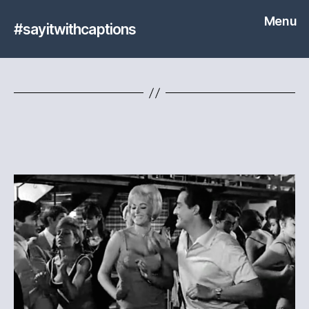
Menu
#sayitwithcaptions