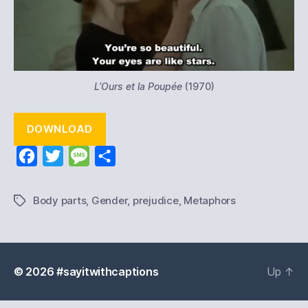
L’Ours et la Poupée
(1970)
DOWNLOAD
F
T
M
S
a
w
e
h
c
i
s
a
Body parts
,
Gender, prejudice
,
Metaphors
Tags
e
t
s
r
b
t
a
e
o
e
g
© 2026
#sayitwithcaptions
Up
↑
o
r
e
k