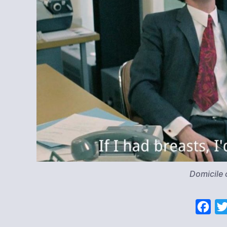
Domicile 
F
a