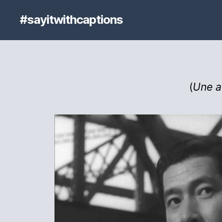
#sayitwithcaptions
(
Une a