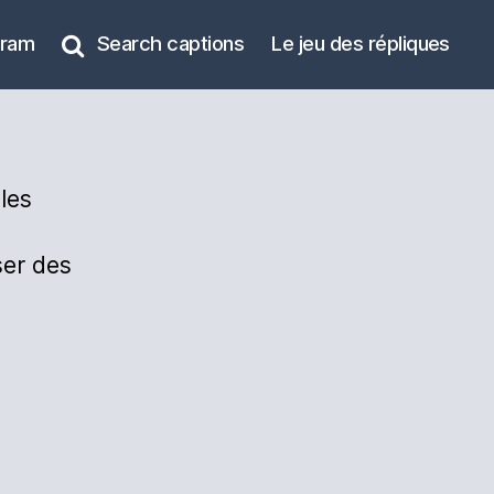
gram
Search captions
Le jeu des répliques
les
ser des