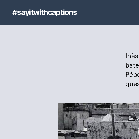
#sayitwithcaptions
Inès
bate
Pépé
ques