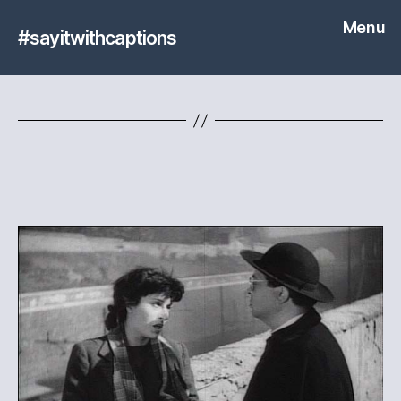
Menu
#sayitwithcaptions