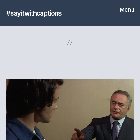
Menu
#sayitwithcaptions