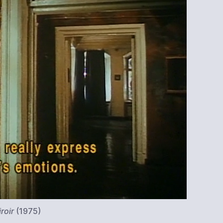
roir
(1975)