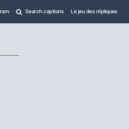
gram
Search captions
Le jeu des répliques