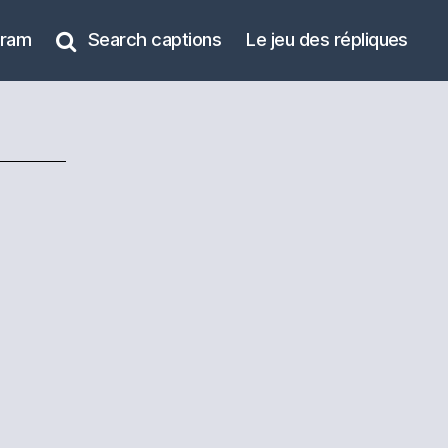
gram
Search captions
Le jeu des répliques