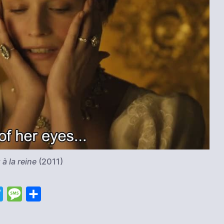
 à la reine
(2011)
T
M
S
w
e
h
i
s
a