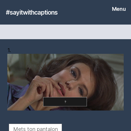
Menu
#sayitwithcaptions
1.
Mets ton pantalon