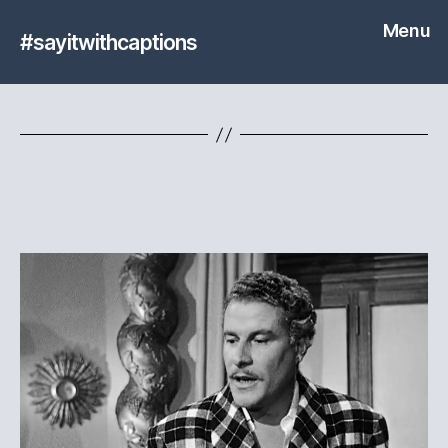
Menu
#sayitwithcaptions