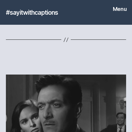
Menu
#sayitwithcaptions